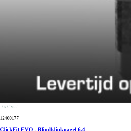
12400177
ClickFit EVO - Blindklinknagel 6,4