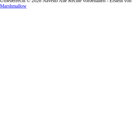
Urheberrecht © 2026 Navetto Alle Rechte vorbehalten - Erstellt von
Marshmallow