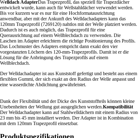
W
elldach Adapter
Das Trapezprofil, das speziell für Trapezdächer
entwickelt wurde, kann auch für Wellstahldächer verwendet werden.
Bis vor kurzem war es nur für eine Hochformatausrichtung
anwendbar, aber mit der Ankunft des Welldachadapters kann das
120mm Trapezprofil (7269120) nahtlos mit der Welle platziert werden.
Dadurch ist es auch möglich, das Trapezprofil für eine
Querausrichtung auf einem Wellblechdach zu verwenden. Die
Laschen im Adapter erleichtern die richtige Positionierung des Profils.
Das Lochmuster des Adapters entspricht dann exakt den vier
vorgestanzten Löchern des 120-mm-Trapezprofils. Damit ist er die
Lösung für die Anbringung des
Trapezprofils auf einem
Wellblechdach.
Der Welldachadapter ist aus Kunststoff gefertigt und besteht aus einem
flexiblen Gummi, der sich exakt an den Radius der Welle anpasst und
eine wasserdichte Abdichtung gewährleistet.
Dank der Flexibilität und der Dicke des Kunststoffteils können kleine
Unebenheiten der Wellung gut ausgeglichen werden.
Kompatibilität
Der Welldachadapter kann auf Stahlwelldächern mit einem Radius von
23 mm bis 45 mm installiert werden. Der Adapter ist in Kombination
mit dem 120mm Trapezprofil einsetzbar.
Produktspezifikationen