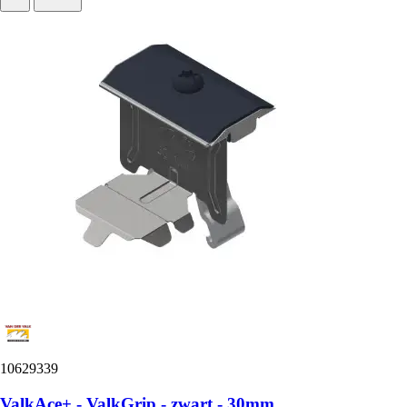
10629339
ValkAce+ - ValkGrip - zwart - 30mm