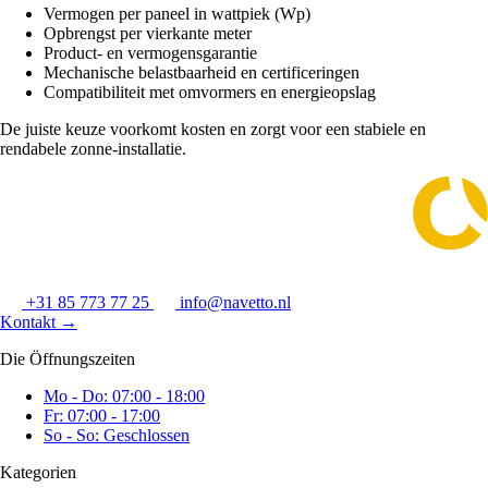
Vermogen per paneel in wattpiek (Wp)
Opbrengst per vierkante meter
Product- en vermogensgarantie
Mechanische belastbaarheid en certificeringen
Compatibiliteit met omvormers en energieopslag
De juiste keuze voorkomt kosten en zorgt voor een stabiele en
rendabele zonne-installatie.
+31 85 773 77 25
info@navetto.nl
Kontakt
→
Die Öffnungszeiten
Mo - Do: 07:00 - 18:00
Fr: 07:00 - 17:00
So - So: Geschlossen
Kategorien