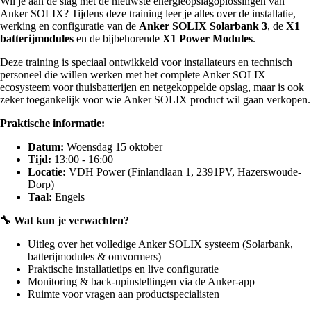
Wil je aan de slag met de nieuwste energieopslagoplossingen van
Anker SOLIX? Tijdens deze training leer je alles over de installatie,
werking en configuratie van de
Anker SOLIX Solarbank 3
, de
X1
batterijmodules
en de bijbehorende
X1 Power Modules
.
Deze training is speciaal ontwikkeld voor installateurs en technisch
personeel die willen werken met het complete Anker SOLIX
ecosysteem voor thuisbatterijen en netgekoppelde opslag, maar is ook
zeker toegankelijk voor wie Anker SOLIX product wil gaan verkopen.
Praktische informatie:
Datum:
Woensdag 15 oktober
Tijd:
13:00 - 16:00
Locatie:
VDH Power (Finlandlaan 1, 2391PV, Hazerswoude-
Dorp)
Taal:
Engels
🔧 Wat kun je verwachten?
Uitleg over het volledige Anker SOLIX systeem (Solarbank,
batterijmodules & omvormers)
Praktische installatietips en live configuratie
Monitoring & back-upinstellingen via de Anker-app
Ruimte voor vragen aan productspecialisten