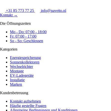
+31 85 773 77 25
info@navetto.nl
Kontakt
→
Die Öffnungszeiten
Mo - Do: 07:00 - 18:00
Fr: 07:00 - 17:00
So - So: Geschlossen
Kategorien
Energiespeicherung
Sonnenkollektoren
Wechselrichter
Montage
EV-Ladegeräte
Installatie
Marken
Kundenbetreuung
Kontakt aufnehmen
Häufig gestellte Fragen
Allgemeine Bedingungen und Konditionen